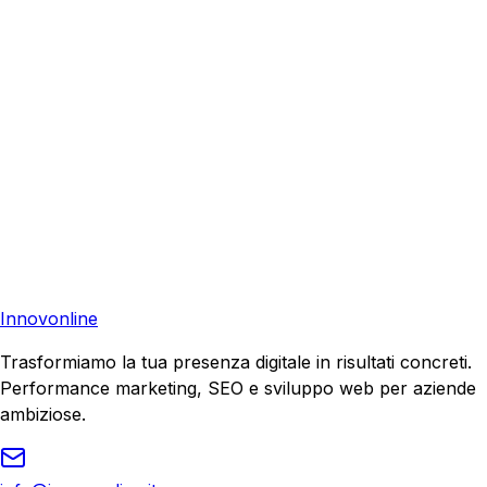
aiutare la tua azienda a raggiungere nuovi clienti.
Consulenza Gratuita
Contattaci
Pronto a far crescere il tuo business?
Richiedi una consulenza gratuita e scopri il tuo potenziale
di crescita.
Richiedi Consulenza
Innovonline
Trasformiamo la tua presenza digitale in risultati concreti.
Performance marketing, SEO e sviluppo web per aziende
ambiziose.