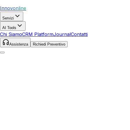
Innovonline
Servizi
AI Tools
Chi Siamo
CRM Platform
Journal
Contatti
Assistenza
Richiedi Preventivo
Home
Servizi
SEO
Aulla
Aulla
,
Toscana