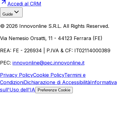
Accedi al CRM
Guide
Realizzazione Siti Web
Realizzazione Ecommerce
AI per
©
2026
Innovonline S.R.L. All Rights Reserved.
Aziende
Quanto Costa un Sito Web
Come Fare
Ecommerce
Marketing Digitale
Via Nemesio Orsatti, 11 - 44123 Ferrara (FE)
REA: FE - 226934 | P.IVA & CF: IT02114000389
PEC:
innovonline@pec.innovonline.it
Privacy Policy
Cookie Policy
Termini e
Condizioni
Dichiarazione di Accessibilità
Informativa
sull'Uso dell'IA
Preferenze Cookie