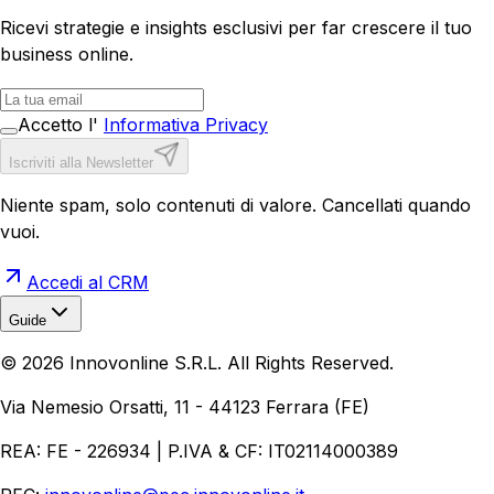
Ricevi strategie e insights esclusivi per far crescere il tuo
business online.
Accetto l'
Informativa Privacy
Iscriviti alla Newsletter
Niente spam, solo contenuti di valore. Cancellati quando
vuoi.
Accedi al CRM
Guide
Realizzazione Siti Web
Realizzazione Ecommerce
AI per
©
2026
Innovonline S.R.L. All Rights Reserved.
Aziende
Quanto Costa un Sito Web
Come Fare
Ecommerce
Marketing Digitale
Via Nemesio Orsatti, 11 - 44123 Ferrara (FE)
REA: FE - 226934 | P.IVA & CF: IT02114000389