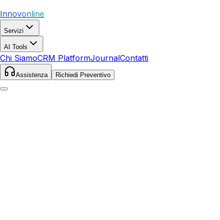
Innovonline
Servizi
AI Tools
Chi Siamo
CRM Platform
Journal
Contatti
Assistenza
Richiedi Preventivo
Home
Servizi
SEO
Bellaria-Igea Marina
Bellaria-Igea Marina
,
Emilia-Romagna