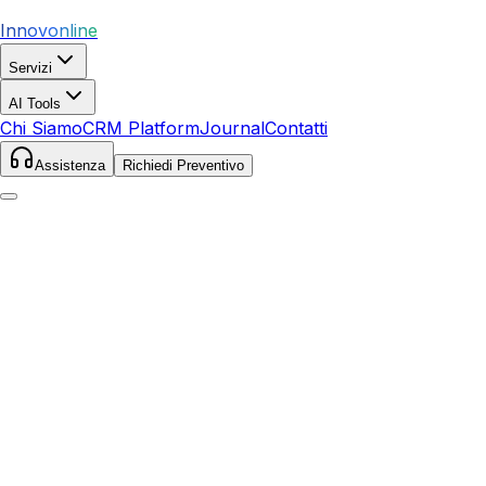
Innovonline
Servizi
AI Tools
Chi Siamo
CRM Platform
Journal
Contatti
Assistenza
Richiedi Preventivo
Home
Servizi
SEO
Bibbona
Bibbona
,
Toscana