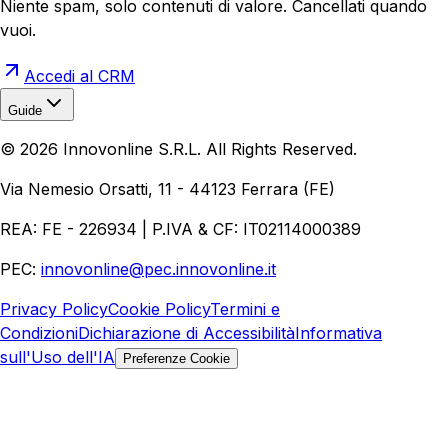
Niente spam, solo contenuti di valore. Cancellati quando
vuoi.
Accedi al CRM
Guide
Realizzazione Siti Web
Realizzazione Ecommerce
AI per
©
2026
Innovonline S.R.L. All Rights Reserved.
Aziende
Quanto Costa un Sito Web
Come Fare
Ecommerce
Marketing Digitale
Via Nemesio Orsatti, 11 - 44123 Ferrara (FE)
REA: FE - 226934 | P.IVA & CF: IT02114000389
PEC:
innovonline@pec.innovonline.it
Privacy Policy
Cookie Policy
Termini e
Condizioni
Dichiarazione di Accessibilità
Informativa
sull'Uso dell'IA
Preferenze Cookie