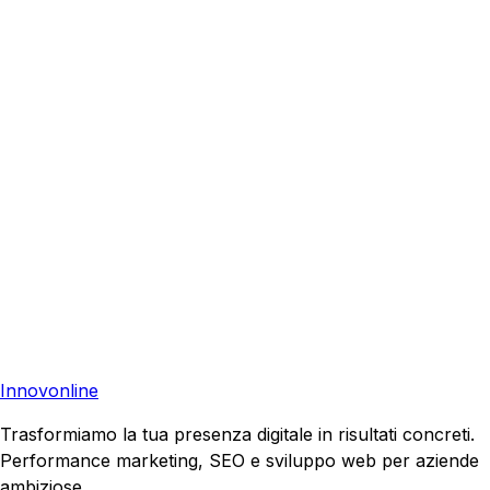
Bibbona
?
Richiedi una consulenza gratuita e scopri come possiamo
aiutare la tua azienda a raggiungere nuovi clienti.
Consulenza Gratuita
Contattaci
Pronto a far crescere il tuo business?
Richiedi una consulenza gratuita e scopri il tuo potenziale
di crescita.
Richiedi Consulenza
Innovonline
Trasformiamo la tua presenza digitale in risultati concreti.
Performance marketing, SEO e sviluppo web per aziende
ambiziose.