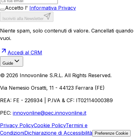
Accetto l'
Informativa Privacy
Iscriviti alla Newsletter
Niente spam, solo contenuti di valore. Cancellati quando
vuoi.
Accedi al CRM
Guide
Realizzazione Siti Web
Realizzazione Ecommerce
AI per
©
2026
Innovonline S.R.L. All Rights Reserved.
Aziende
Quanto Costa un Sito Web
Come Fare
Ecommerce
Marketing Digitale
Via Nemesio Orsatti, 11 - 44123 Ferrara (FE)
REA: FE - 226934 | P.IVA & CF: IT02114000389
PEC:
innovonline@pec.innovonline.it
Privacy Policy
Cookie Policy
Termini e
Condizioni
Dichiarazione di Accessibilità
Preferenze Cookie