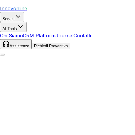
Innovonline
Servizi
AI Tools
Chi Siamo
CRM Platform
Journal
Contatti
Assistenza
Richiedi Preventivo
Home
Servizi
SEO
Borgomanero
Borgomanero
,
Piemonte