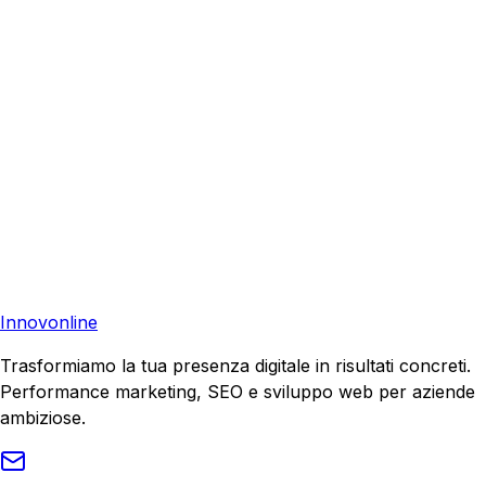
aiutare la tua azienda a raggiungere nuovi clienti.
Consulenza Gratuita
Contattaci
Pronto a far crescere il tuo business?
Richiedi una consulenza gratuita e scopri il tuo potenziale
di crescita.
Richiedi Consulenza
Innovonline
Trasformiamo la tua presenza digitale in risultati concreti.
Performance marketing, SEO e sviluppo web per aziende
ambiziose.