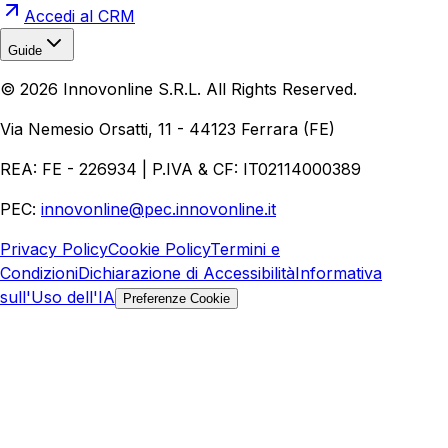
Accedi al CRM
Guide
Realizzazione Siti Web
Realizzazione Ecommerce
AI per
©
2026
Innovonline S.R.L. All Rights Reserved.
Aziende
Quanto Costa un Sito Web
Come Fare
Ecommerce
Marketing Digitale
Via Nemesio Orsatti, 11 - 44123 Ferrara (FE)
REA: FE - 226934 | P.IVA & CF: IT02114000389
PEC:
innovonline@pec.innovonline.it
Privacy Policy
Cookie Policy
Termini e
Condizioni
Dichiarazione di Accessibilità
Informativa
sull'Uso dell'IA
Preferenze Cookie