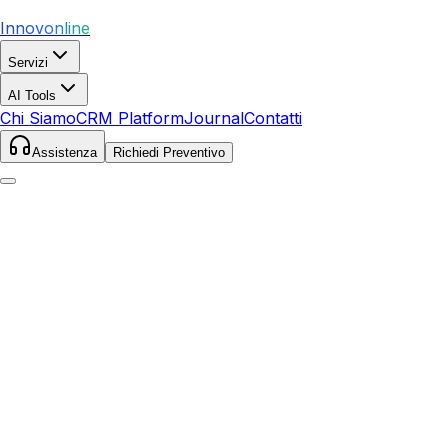
Innovonline
Servizi
AI Tools
Chi Siamo
CRM Platform
Journal
Contatti
Assistenza
Richiedi Preventivo
Home
Servizi
SEO
Brindisi
Brindisi
,
Puglia