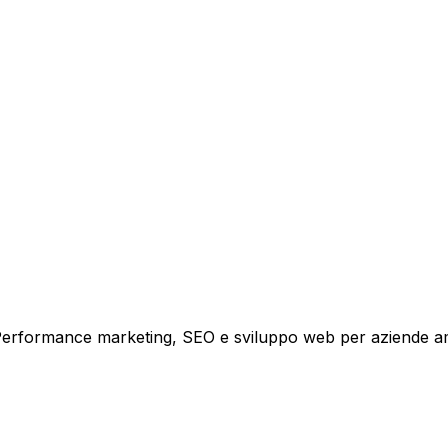
tare la tua azienda a raggiungere nuovi clienti.
i crescita.
i. Performance marketing, SEO e sviluppo web per aziende a