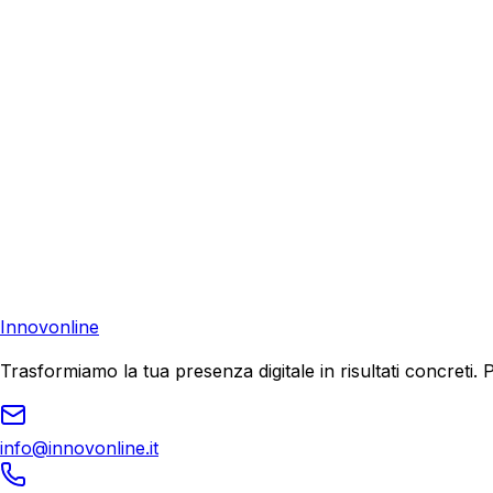
Richiedi una consulenza gratuita e scopri come possiamo aiu
Consulenza Gratuita
Contattaci
Pronto a far crescere il tuo business?
Richiedi una consulenza gratuita e scopri il tuo potenziale d
Richiedi Consulenza
Innovonline
Trasformiamo la tua presenza digitale in risultati concret
info@innovonline.it