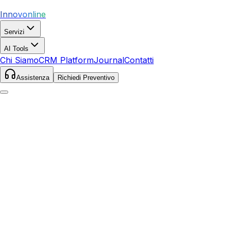
Innovonline
Servizi
AI Tools
Chi Siamo
CRM Platform
Journal
Contatti
Assistenza
Richiedi Preventivo
Home
Servizi
SEO
Busto Arsizio
Busto Arsizio
,
Lombardia