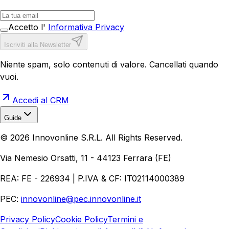
Accetto l'
Informativa Privacy
Iscriviti alla Newsletter
Niente spam, solo contenuti di valore. Cancellati quando
vuoi.
Accedi al CRM
Guide
Realizzazione Siti Web
Realizzazione Ecommerce
AI per
©
2026
Innovonline S.R.L. All Rights Reserved.
Aziende
Quanto Costa un Sito Web
Come Fare
Ecommerce
Marketing Digitale
Via Nemesio Orsatti, 11 - 44123 Ferrara (FE)
REA: FE - 226934 | P.IVA & CF: IT02114000389
PEC:
innovonline@pec.innovonline.it
Privacy Policy
Cookie Policy
Termini e