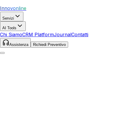
Innovonline
Servizi
AI Tools
Chi Siamo
CRM Platform
Journal
Contatti
Assistenza
Richiedi Preventivo
Home
Servizi
SEO
Cairo Montenotte
Cairo Montenotte
,
Liguria