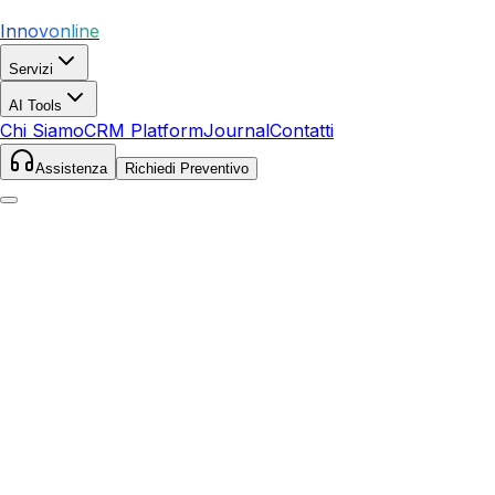
Innovonline
Servizi
AI Tools
Chi Siamo
CRM Platform
Journal
Contatti
Assistenza
Richiedi Preventivo
Home
Servizi
SEO
Capannori
Capannori
,
Toscana