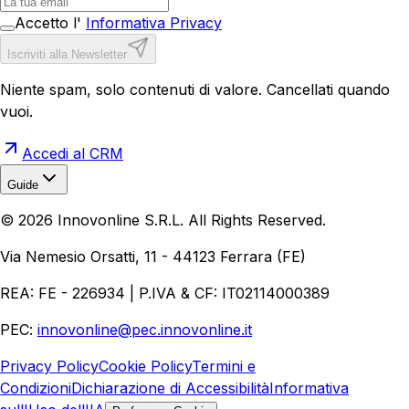
Accetto l'
Informativa Privacy
Iscriviti alla Newsletter
Niente spam, solo contenuti di valore. Cancellati quando
vuoi.
Accedi al CRM
Guide
Realizzazione Siti Web
Realizzazione Ecommerce
AI per
©
2026
Innovonline S.R.L. All Rights Reserved.
Aziende
Quanto Costa un Sito Web
Come Fare
Ecommerce
Marketing Digitale
Via Nemesio Orsatti, 11 - 44123 Ferrara (FE)
REA: FE - 226934 | P.IVA & CF: IT02114000389
PEC:
innovonline@pec.innovonline.it
Privacy Policy
Cookie Policy
Termini e
Condizioni
Dichiarazione di Accessibilità
Informativa