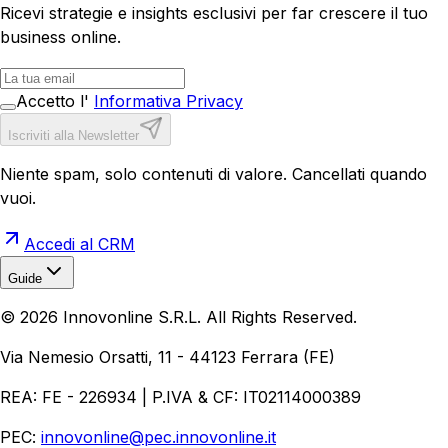
Ricevi strategie e insights esclusivi per far crescere il tuo
business online.
Accetto l'
Informativa Privacy
Iscriviti alla Newsletter
Niente spam, solo contenuti di valore. Cancellati quando
vuoi.
Accedi al CRM
Guide
Realizzazione Siti Web
Realizzazione Ecommerce
AI per
©
2026
Innovonline S.R.L. All Rights Reserved.
Aziende
Quanto Costa un Sito Web
Come Fare
Ecommerce
Marketing Digitale
Via Nemesio Orsatti, 11 - 44123 Ferrara (FE)
REA: FE - 226934 | P.IVA & CF: IT02114000389
PEC:
innovonline@pec.innovonline.it