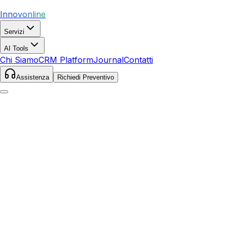
Innovonline
Servizi
AI Tools
Chi Siamo
CRM Platform
Journal
Contatti
Assistenza
Richiedi Preventivo
Home
Servizi
SEO
Casale Monferrato
Casale Monferrato
,
Piemonte