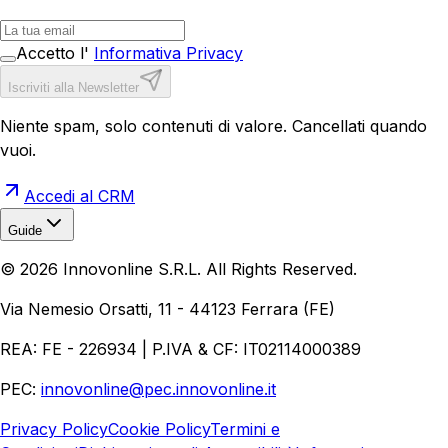
Accetto l'
Informativa Privacy
Iscriviti alla Newsletter
Niente spam, solo contenuti di valore. Cancellati quando
vuoi.
Accedi al CRM
Guide
Realizzazione Siti Web
Realizzazione Ecommerce
AI per
©
2026
Innovonline S.R.L. All Rights Reserved.
Aziende
Quanto Costa un Sito Web
Come Fare
Ecommerce
Marketing Digitale
Via Nemesio Orsatti, 11 - 44123 Ferrara (FE)
REA: FE - 226934 | P.IVA & CF: IT02114000389
PEC:
innovonline@pec.innovonline.it
Privacy Policy
Cookie Policy
Termini e