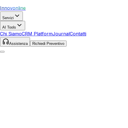
Innovonline
Servizi
AI Tools
Chi Siamo
CRM Platform
Journal
Contatti
Assistenza
Richiedi Preventivo
Home
Servizi
SEO
Casalmaggiore
Casalmaggiore
,
Lombardia