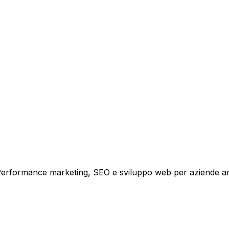
tare la tua azienda a raggiungere nuovi clienti.
i crescita.
i. Performance marketing, SEO e sviluppo web per aziende a