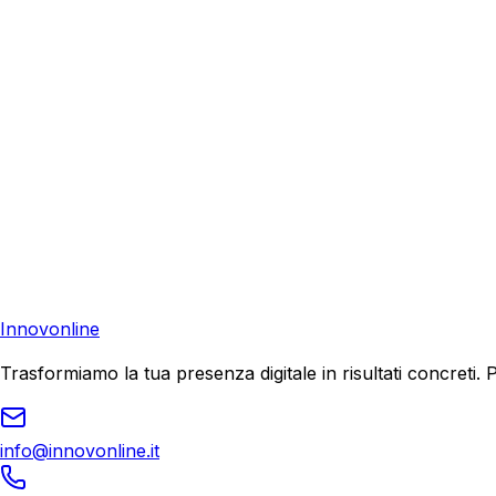
Richiedi una consulenza gratuita e scopri come possiamo aiu
Consulenza Gratuita
Contattaci
Pronto a far crescere il tuo business?
Richiedi una consulenza gratuita e scopri il tuo potenziale d
Richiedi Consulenza
Innovonline
Trasformiamo la tua presenza digitale in risultati concret
info@innovonline.it