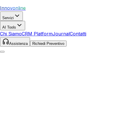
Innovonline
Servizi
AI Tools
Chi Siamo
CRM Platform
Journal
Contatti
Assistenza
Richiedi Preventivo
Home
Servizi
SEO
Castel San Niccolò
Castel San Niccolò
,
Toscana