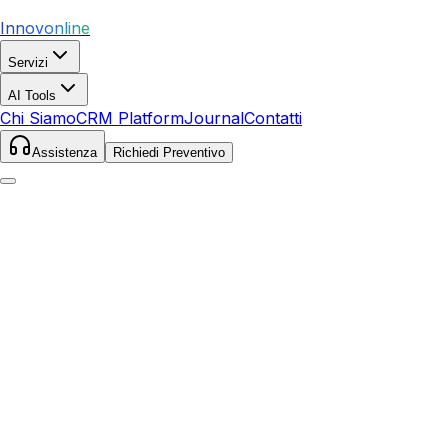
Innovonline
Servizi
AI Tools
Chi Siamo
CRM Platform
Journal
Contatti
Assistenza
Richiedi Preventivo
Home
Servizi
SEO
Castelfiorentino
Castelfiorentino
,
Toscana