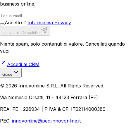
business online.
Accetto l'
Informativa Privacy
Iscriviti alla Newsletter
Niente spam, solo contenuti di valore. Cancellati quando
vuoi.
Accedi al CRM
Guide
Realizzazione Siti Web
Realizzazione Ecommerce
AI per
©
2026
Innovonline S.R.L. All Rights Reserved.
Aziende
Quanto Costa un Sito Web
Come Fare
Ecommerce
Marketing Digitale
Via Nemesio Orsatti, 11 - 44123 Ferrara (FE)
REA: FE - 226934 | P.IVA & CF: IT02114000389
PEC:
innovonline@pec.innovonline.it