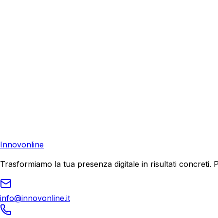
Richiedi una consulenza gratuita e scopri come possiamo aiu
Consulenza Gratuita
Contattaci
Pronto a far crescere il tuo business?
Richiedi una consulenza gratuita e scopri il tuo potenziale d
Richiedi Consulenza
Innovonline
Trasformiamo la tua presenza digitale in risultati concret
info@innovonline.it