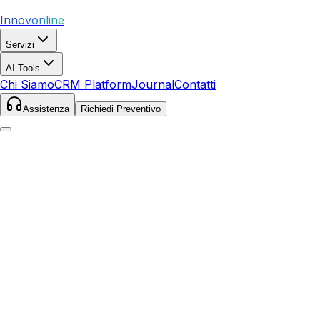
Innovonline
Servizi
AI Tools
Chi Siamo
CRM Platform
Journal
Contatti
Assistenza
Richiedi Preventivo
Home
Servizi
SEO
Castellammare di Stabia
Castellammare di Stabia
,
Campania