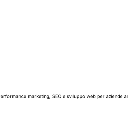
tare la tua azienda a raggiungere nuovi clienti.
i crescita.
i. Performance marketing, SEO e sviluppo web per aziende a