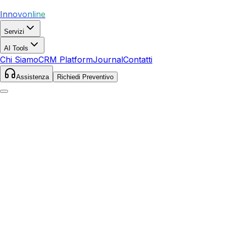
Innovonline
Servizi
AI Tools
Chi Siamo
CRM Platform
Journal
Contatti
Assistenza
Richiedi Preventivo
Home
Servizi
SEO
Castellanza
Castellanza
,
Lombardia