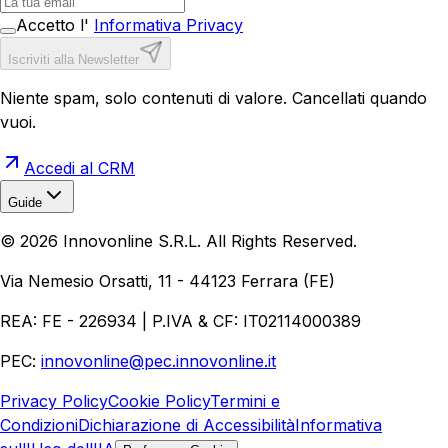
Accetto l'
Informativa Privacy
Iscriviti alla Newsletter
Niente spam, solo contenuti di valore. Cancellati quando
vuoi.
Accedi al CRM
Guide
Realizzazione Siti Web
Realizzazione Ecommerce
AI per
©
2026
Innovonline S.R.L. All Rights Reserved.
Aziende
Quanto Costa un Sito Web
Come Fare
Ecommerce
Marketing Digitale
Via Nemesio Orsatti, 11 - 44123 Ferrara (FE)
REA: FE - 226934 | P.IVA & CF: IT02114000389
PEC:
innovonline@pec.innovonline.it
Privacy Policy
Cookie Policy
Termini e
Condizioni
Dichiarazione di Accessibilità
Informativa