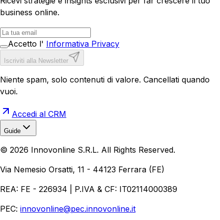
Ricevi strategie e insights esclusivi per far crescere il tuo
business online.
Accetto l'
Informativa Privacy
Iscriviti alla Newsletter
Niente spam, solo contenuti di valore. Cancellati quando
vuoi.
Accedi al CRM
Guide
Realizzazione Siti Web
Realizzazione Ecommerce
AI per
©
2026
Innovonline S.R.L. All Rights Reserved.
Aziende
Quanto Costa un Sito Web
Come Fare
Ecommerce
Marketing Digitale
Via Nemesio Orsatti, 11 - 44123 Ferrara (FE)
REA: FE - 226934 | P.IVA & CF: IT02114000389
PEC:
innovonline@pec.innovonline.it