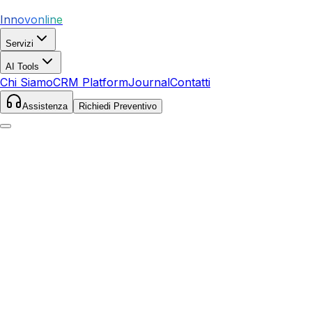
Innovonline
Servizi
AI Tools
Chi Siamo
CRM Platform
Journal
Contatti
Assistenza
Richiedi Preventivo
Home
Servizi
SEO
Castellina Marittima
Castellina Marittima
,
Toscana