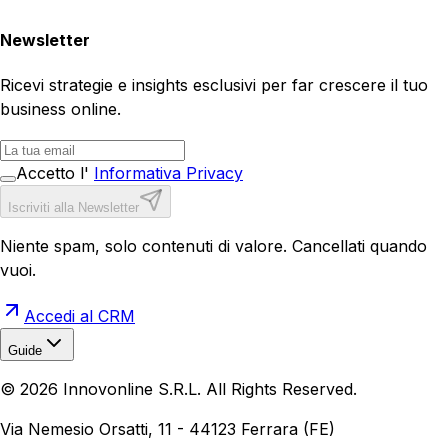
Newsletter
Ricevi strategie e insights esclusivi per far crescere il tuo
business online.
Accetto l'
Informativa Privacy
Iscriviti alla Newsletter
Niente spam, solo contenuti di valore. Cancellati quando
vuoi.
Accedi al CRM
Guide
Realizzazione Siti Web
Realizzazione Ecommerce
AI per
©
2026
Innovonline S.R.L. All Rights Reserved.
Aziende
Quanto Costa un Sito Web
Come Fare
Ecommerce
Marketing Digitale
Via Nemesio Orsatti, 11 - 44123 Ferrara (FE)