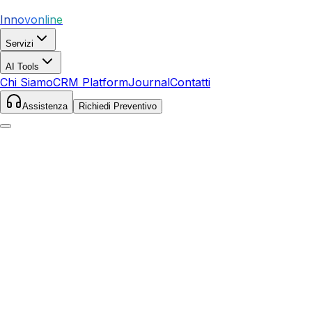
Innovonline
Servizi
AI Tools
Chi Siamo
CRM Platform
Journal
Contatti
Assistenza
Richiedi Preventivo
Home
Servizi
SEO
Castiglione della Pescaia
Castiglione della Pescaia
,
Toscana