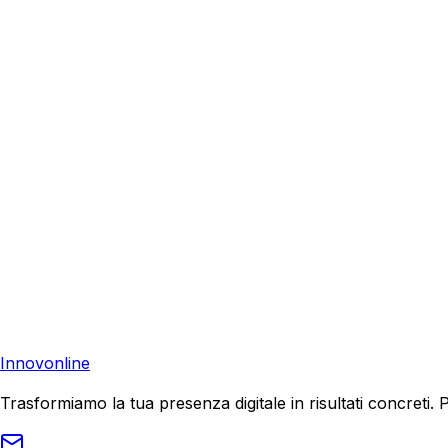
Torna a
SEO
Pronto a Crescere con
SEO
a
Catania
?
Richiedi una consulenza gratuita e scopri come possiamo aiu
Analisi Gratuita B2B
Contattaci
Pronto a far crescere il tuo business?
Richiedi una consulenza gratuita e scopri il tuo potenziale d
Richiedi Consulenza
Innovonline
Trasformiamo la tua presenza digitale in risultati concret