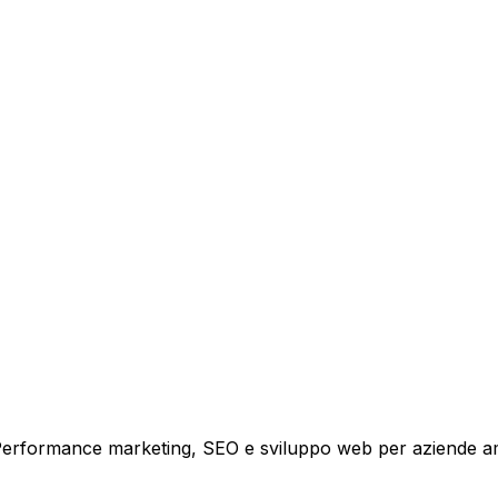
tare la tua azienda a raggiungere nuovi clienti.
i crescita.
i. Performance marketing, SEO e sviluppo web per aziende a