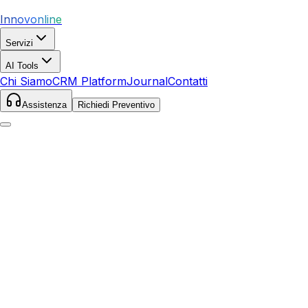
Innovonline
Servizi
AI Tools
Chi Siamo
CRM Platform
Journal
Contatti
Assistenza
Richiedi Preventivo
Home
Servizi
SEO
Catania
Catania
,
Sicilia