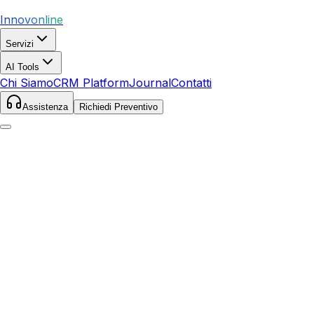
Innovonline
Servizi
AI Tools
Chi Siamo
CRM Platform
Journal
Contatti
Assistenza
Richiedi Preventivo
Home
Servizi
SEO
Ceglie Messapica
Ceglie Messapica
,
Puglia