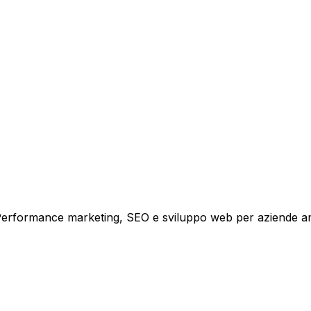
tare la tua azienda a raggiungere nuovi clienti.
i crescita.
i. Performance marketing, SEO e sviluppo web per aziende a