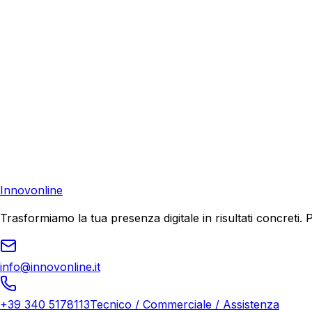
Richiedi una consulenza gratuita e scopri come possiamo aiu
Consulenza Gratuita
Contattaci
Pronto a far crescere il tuo business?
Richiedi una consulenza gratuita e scopri il tuo potenziale d
Richiedi Consulenza
Innovonline
Trasformiamo la tua presenza digitale in risultati concret
info@innovonline.it
+39 340 5178113
Tecnico / Commerciale / Assistenza