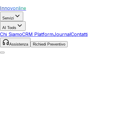
Innovonline
Servizi
AI Tools
Chi Siamo
CRM Platform
Journal
Contatti
Assistenza
Richiedi Preventivo
Home
Servizi
SEO
Certaldo
Certaldo
,
Toscana