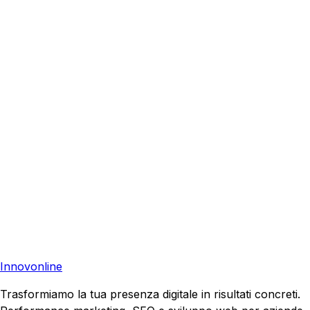
Certaldo
?
Richiedi una consulenza gratuita e scopri come possiamo
aiutare la tua azienda a raggiungere nuovi clienti.
Consulenza Gratuita
Contattaci
Pronto a far crescere il tuo business?
Richiedi una consulenza gratuita e scopri il tuo potenziale
di crescita.
Richiedi Consulenza
Innovonline
Trasformiamo la tua presenza digitale in risultati concreti.