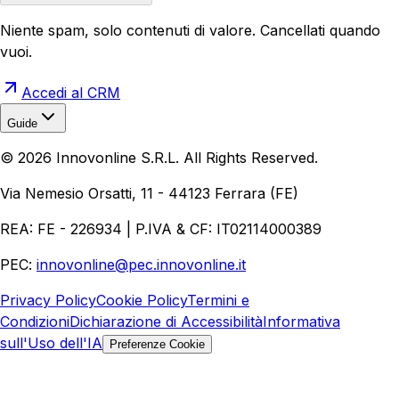
Niente spam, solo contenuti di valore. Cancellati quando
vuoi.
Accedi al CRM
Guide
Realizzazione Siti Web
Realizzazione Ecommerce
AI per
©
2026
Innovonline S.R.L. All Rights Reserved.
Aziende
Quanto Costa un Sito Web
Come Fare
Ecommerce
Marketing Digitale
Via Nemesio Orsatti, 11 - 44123 Ferrara (FE)
REA: FE - 226934 | P.IVA & CF: IT02114000389
PEC:
innovonline@pec.innovonline.it
Privacy Policy
Cookie Policy
Termini e
Condizioni
Dichiarazione di Accessibilità
Informativa
sull'Uso dell'IA
Preferenze Cookie