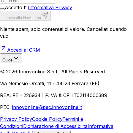
Accetto l'
Informativa Privacy
Iscriviti alla Newsletter
Niente spam, solo contenuti di valore. Cancellati quando
vuoi.
Accedi al CRM
Guide
Realizzazione Siti Web
Realizzazione Ecommerce
AI per
©
2026
Innovonline S.R.L. All Rights Reserved.
Aziende
Quanto Costa un Sito Web
Come Fare
Ecommerce
Marketing Digitale
Via Nemesio Orsatti, 11 - 44123 Ferrara (FE)
REA: FE - 226934 | P.IVA & CF: IT02114000389
PEC:
innovonline@pec.innovonline.it
Privacy Policy
Cookie Policy
Termini e
Condizioni
Dichiarazione di Accessibilità
Informativa