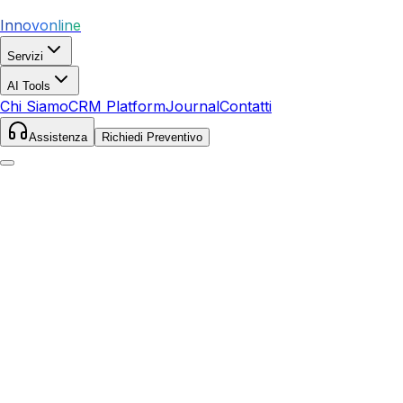
Innovonline
Servizi
AI Tools
Chi Siamo
CRM Platform
Journal
Contatti
Assistenza
Richiedi Preventivo
Home
Servizi
SEO
Cinisello Balsamo
Cinisello Balsamo
,
Lombardia