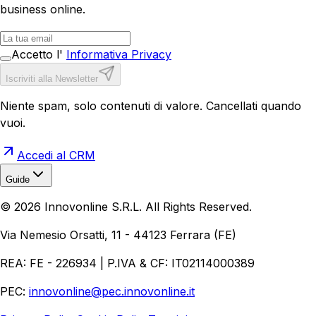
business online.
Accetto l'
Informativa Privacy
Iscriviti alla Newsletter
Niente spam, solo contenuti di valore. Cancellati quando
vuoi.
Accedi al CRM
Guide
Realizzazione Siti Web
Realizzazione Ecommerce
AI per
©
2026
Innovonline S.R.L. All Rights Reserved.
Aziende
Quanto Costa un Sito Web
Come Fare
Ecommerce
Marketing Digitale
Via Nemesio Orsatti, 11 - 44123 Ferrara (FE)
REA: FE - 226934 | P.IVA & CF: IT02114000389
PEC:
innovonline@pec.innovonline.it