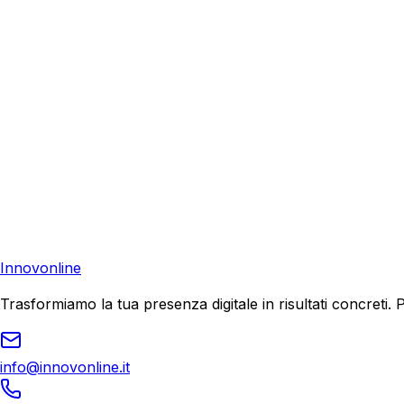
Richiedi una consulenza gratuita e scopri come possiamo aiu
Consulenza Gratuita
Contattaci
Pronto a far crescere il tuo business?
Richiedi una consulenza gratuita e scopri il tuo potenziale d
Richiedi Consulenza
Innovonline
Trasformiamo la tua presenza digitale in risultati concret
info@innovonline.it