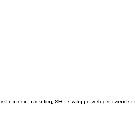
tare la tua azienda a raggiungere nuovi clienti.
i crescita.
i. Performance marketing, SEO e sviluppo web per aziende a