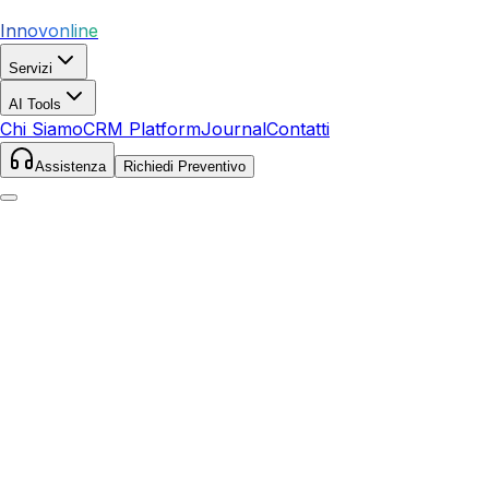
Innovonline
Servizi
AI Tools
Chi Siamo
CRM Platform
Journal
Contatti
Assistenza
Richiedi Preventivo
Home
Servizi
SEO
Cittanova
Cittanova
,
Calabria