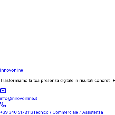
Richiedi una consulenza gratuita e scopri come possiamo aiu
Consulenza Gratuita
Contattaci
Pronto a far crescere il tuo business?
Richiedi una consulenza gratuita e scopri il tuo potenziale d
Richiedi Consulenza
Innovonline
Trasformiamo la tua presenza digitale in risultati concret
info@innovonline.it
+39 340 5178113
Tecnico / Commerciale / Assistenza