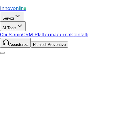
Innovonline
Servizi
AI Tools
Chi Siamo
CRM Platform
Journal
Contatti
Assistenza
Richiedi Preventivo
Home
Servizi
SEO
Civitavecchia
Civitavecchia
,
Lazio