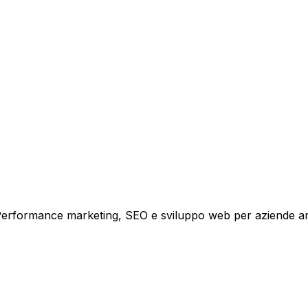
tare la tua azienda a raggiungere nuovi clienti.
i crescita.
i. Performance marketing, SEO e sviluppo web per aziende a