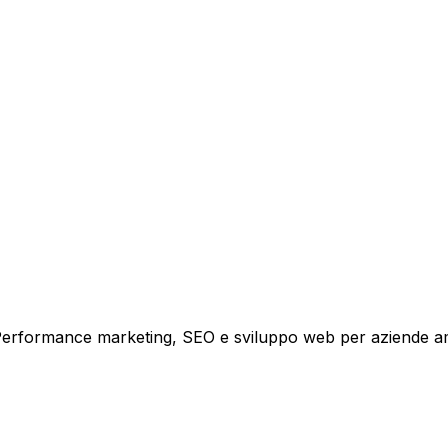
tare la tua azienda a raggiungere nuovi clienti.
i crescita.
i. Performance marketing, SEO e sviluppo web per aziende a