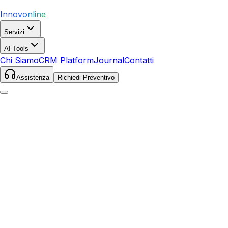
Innovonline
Servizi
AI Tools
Chi Siamo
CRM Platform
Journal
Contatti
Assistenza
Richiedi Preventivo
Home
Servizi
SEO
Cormons
Cormons
,
Friuli Venezia Giulia