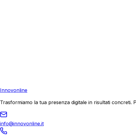
Richiedi una consulenza gratuita e scopri come possiamo aiu
Consulenza Gratuita
Contattaci
Pronto a far crescere il tuo business?
Richiedi una consulenza gratuita e scopri il tuo potenziale d
Richiedi Consulenza
Innovonline
Trasformiamo la tua presenza digitale in risultati concret
info@innovonline.it