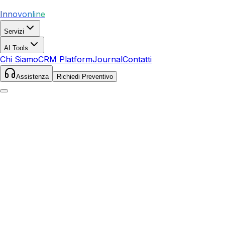
Innovonline
Servizi
AI Tools
Chi Siamo
CRM Platform
Journal
Contatti
Assistenza
Richiedi Preventivo
Home
Servizi
SEO
Cortona
Cortona
,
Toscana