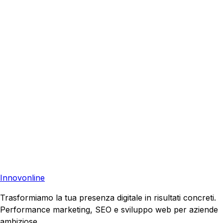
Cortona
?
Richiedi una consulenza gratuita e scopri come possiamo
aiutare la tua azienda a raggiungere nuovi clienti.
Consulenza Gratuita
Contattaci
Pronto a far crescere il tuo business?
Richiedi una consulenza gratuita e scopri il tuo potenziale
di crescita.
Richiedi Consulenza
Innovonline
Trasformiamo la tua presenza digitale in risultati concreti.
Performance marketing, SEO e sviluppo web per aziende
ambiziose.