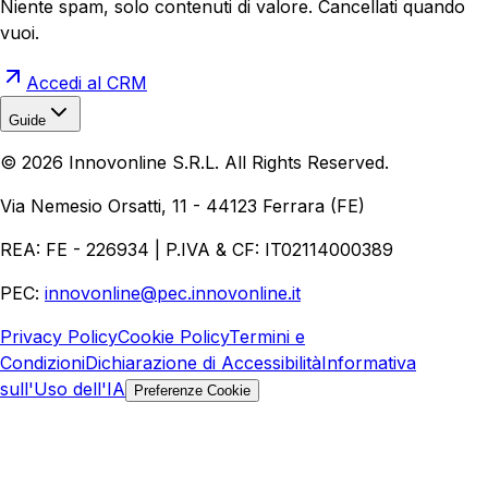
Niente spam, solo contenuti di valore. Cancellati quando
vuoi.
Accedi al CRM
Guide
Realizzazione Siti Web
Realizzazione Ecommerce
AI per
©
2026
Innovonline S.R.L. All Rights Reserved.
Aziende
Quanto Costa un Sito Web
Come Fare
Ecommerce
Marketing Digitale
Via Nemesio Orsatti, 11 - 44123 Ferrara (FE)
REA: FE - 226934 | P.IVA & CF: IT02114000389
PEC:
innovonline@pec.innovonline.it
Privacy Policy
Cookie Policy
Termini e
Condizioni
Dichiarazione di Accessibilità
Informativa
sull'Uso dell'IA
Preferenze Cookie