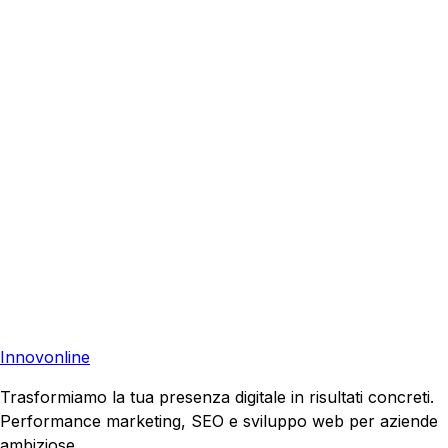
Dalmine
?
Richiedi una consulenza gratuita e scopri come possiamo
aiutare la tua azienda a raggiungere nuovi clienti.
Consulenza Gratuita
Contattaci
Pronto a far crescere il tuo business?
Richiedi una consulenza gratuita e scopri il tuo potenziale
di crescita.
Richiedi Consulenza
Innovonline
Trasformiamo la tua presenza digitale in risultati concreti.
Performance marketing, SEO e sviluppo web per aziende
ambiziose.