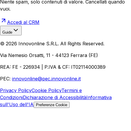
Niente spam, solo contenuti di valore. Cancellati quando
vuoi.
Accedi al CRM
Guide
Realizzazione Siti Web
Realizzazione Ecommerce
AI per
©
2026
Innovonline S.R.L. All Rights Reserved.
Aziende
Quanto Costa un Sito Web
Come Fare
Ecommerce
Marketing Digitale
Via Nemesio Orsatti, 11 - 44123 Ferrara (FE)
REA: FE - 226934 | P.IVA & CF: IT02114000389
PEC:
innovonline@pec.innovonline.it
Privacy Policy
Cookie Policy
Termini e
Condizioni
Dichiarazione di Accessibilità
Informativa
sull'Uso dell'IA
Preferenze Cookie