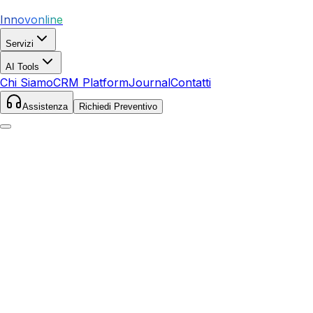
Innovonline
Servizi
AI Tools
Chi Siamo
CRM Platform
Journal
Contatti
Assistenza
Richiedi Preventivo
Home
Servizi
SEO
Dalmine
Dalmine
,
Lombardia