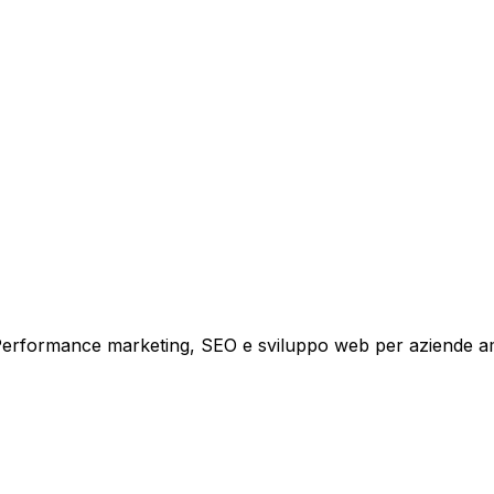
tare la tua azienda a raggiungere nuovi clienti.
i crescita.
i. Performance marketing, SEO e sviluppo web per aziende a