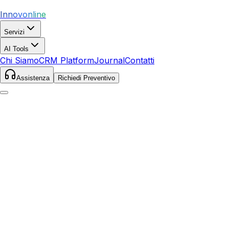
Innovonline
Servizi
AI Tools
Chi Siamo
CRM Platform
Journal
Contatti
Assistenza
Richiedi Preventivo
Home
Servizi
SEO
Diano Marina
Diano Marina
,
Liguria