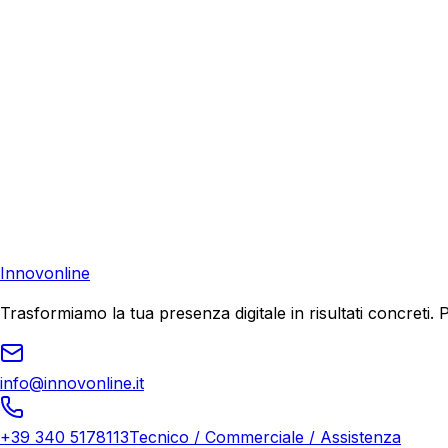
Richiedi una consulenza gratuita e scopri come possiamo aiu
Consulenza Gratuita
Contattaci
Pronto a far crescere il tuo business?
Richiedi una consulenza gratuita e scopri il tuo potenziale d
Richiedi Consulenza
Innovonline
Trasformiamo la tua presenza digitale in risultati concret
info@innovonline.it
+39 340 5178113
Tecnico / Commerciale / Assistenza