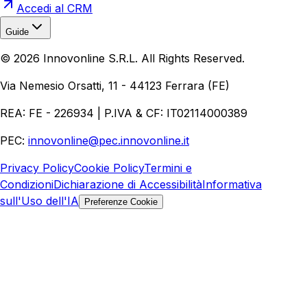
Accedi al CRM
Guide
Realizzazione Siti Web
Realizzazione Ecommerce
AI per
©
2026
Innovonline S.R.L. All Rights Reserved.
Aziende
Quanto Costa un Sito Web
Come Fare
Ecommerce
Marketing Digitale
Via Nemesio Orsatti, 11 - 44123 Ferrara (FE)
REA: FE - 226934 | P.IVA & CF: IT02114000389
PEC:
innovonline@pec.innovonline.it
Privacy Policy
Cookie Policy
Termini e
Condizioni
Dichiarazione di Accessibilità
Informativa
sull'Uso dell'IA
Preferenze Cookie