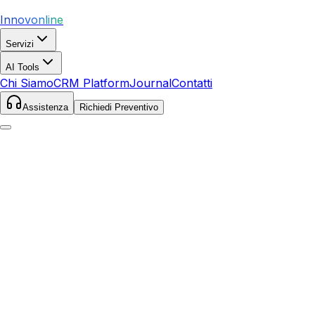
Innovonline
Servizi
AI Tools
Chi Siamo
CRM Platform
Journal
Contatti
Assistenza
Richiedi Preventivo
Home
Servizi
SEO
Eboli
Eboli
,
Campania