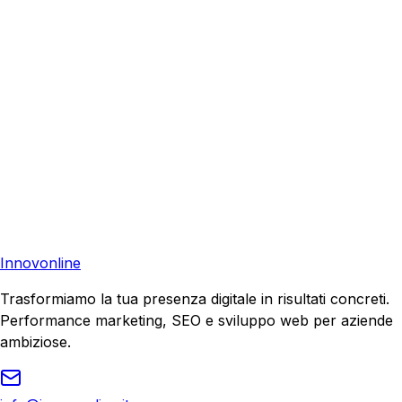
aiutare la tua azienda a raggiungere nuovi clienti.
Consulenza Gratuita
Contattaci
Pronto a far crescere il tuo business?
Richiedi una consulenza gratuita e scopri il tuo potenziale
di crescita.
Richiedi Consulenza
Innovonline
Trasformiamo la tua presenza digitale in risultati concreti.
Performance marketing, SEO e sviluppo web per aziende
ambiziose.