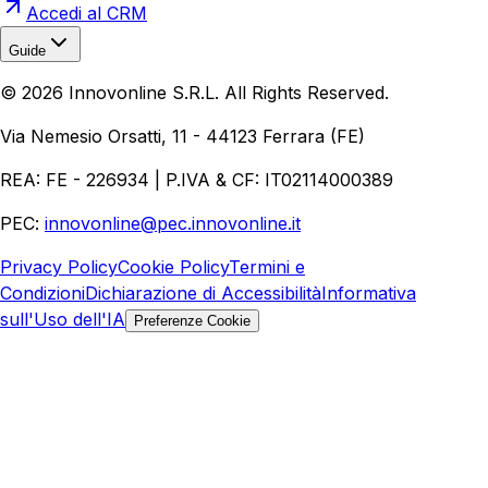
Accedi al CRM
Guide
Realizzazione Siti Web
Realizzazione Ecommerce
AI per
©
2026
Innovonline S.R.L. All Rights Reserved.
Aziende
Quanto Costa un Sito Web
Come Fare
Ecommerce
Marketing Digitale
Via Nemesio Orsatti, 11 - 44123 Ferrara (FE)
REA: FE - 226934 | P.IVA & CF: IT02114000389
PEC:
innovonline@pec.innovonline.it
Privacy Policy
Cookie Policy
Termini e
Condizioni
Dichiarazione di Accessibilità
Informativa
sull'Uso dell'IA
Preferenze Cookie