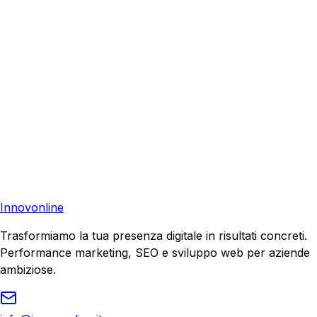
aiutare la tua azienda a raggiungere nuovi clienti.
Consulenza Gratuita
Contattaci
Pronto a far crescere il tuo business?
Richiedi una consulenza gratuita e scopri il tuo potenziale
di crescita.
Richiedi Consulenza
Innovonline
Trasformiamo la tua presenza digitale in risultati concreti.
Performance marketing, SEO e sviluppo web per aziende
ambiziose.