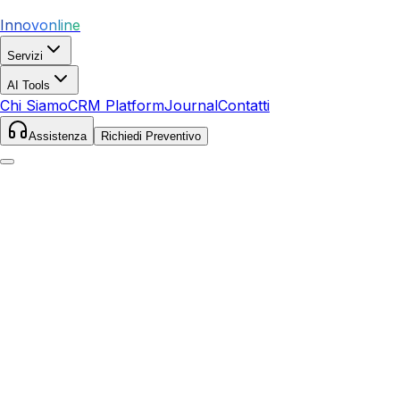
Innovonline
Servizi
AI Tools
Chi Siamo
CRM Platform
Journal
Contatti
Assistenza
Richiedi Preventivo
Home
Servizi
SEO
Elmas
Elmas
,
Sardegna