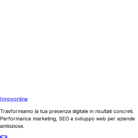
Richiedi una consulenza gratuita e scopri come possiamo
aiutare la tua azienda a raggiungere nuovi clienti.
Consulenza Gratuita
Contattaci
Pronto a far crescere il tuo business?
Richiedi una consulenza gratuita e scopri il tuo potenziale
di crescita.
Richiedi Consulenza
Innovonline
Trasformiamo la tua presenza digitale in risultati concreti.
Performance marketing, SEO e sviluppo web per aziende
ambiziose.