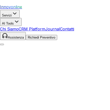
Innovonline
Servizi
AI Tools
Chi Siamo
CRM Platform
Journal
Contatti
Assistenza
Richiedi Preventivo
Home
Servizi
SEO
Faenza
Faenza
,
Emilia-Romagna