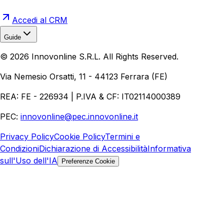
Accedi al CRM
Guide
Realizzazione Siti Web
Realizzazione Ecommerce
AI per
©
2026
Innovonline S.R.L. All Rights Reserved.
Aziende
Quanto Costa un Sito Web
Come Fare
Ecommerce
Marketing Digitale
Via Nemesio Orsatti, 11 - 44123 Ferrara (FE)
REA: FE - 226934 | P.IVA & CF: IT02114000389
PEC:
innovonline@pec.innovonline.it
Privacy Policy
Cookie Policy
Termini e
Condizioni
Dichiarazione di Accessibilità
Informativa
sull'Uso dell'IA
Preferenze Cookie