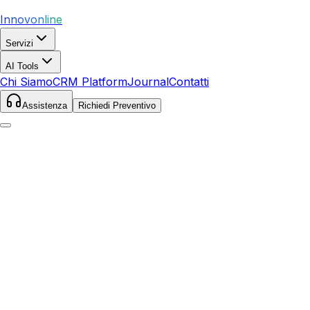
Innovonline
Servizi
AI Tools
Chi Siamo
CRM Platform
Journal
Contatti
Assistenza
Richiedi Preventivo
Home
Servizi
SEO
Feltre
Feltre
,
Veneto