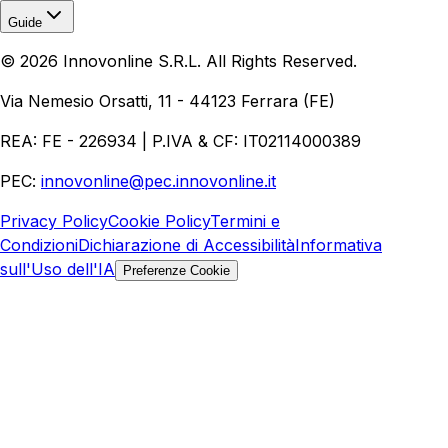
Guide
Realizzazione Siti Web
Realizzazione Ecommerce
AI per
©
2026
Innovonline S.R.L. All Rights Reserved.
Aziende
Quanto Costa un Sito Web
Come Fare
Ecommerce
Marketing Digitale
Via Nemesio Orsatti, 11 - 44123 Ferrara (FE)
REA: FE - 226934 | P.IVA & CF: IT02114000389
PEC:
innovonline@pec.innovonline.it
Privacy Policy
Cookie Policy
Termini e
Condizioni
Dichiarazione di Accessibilità
Informativa
sull'Uso dell'IA
Preferenze Cookie