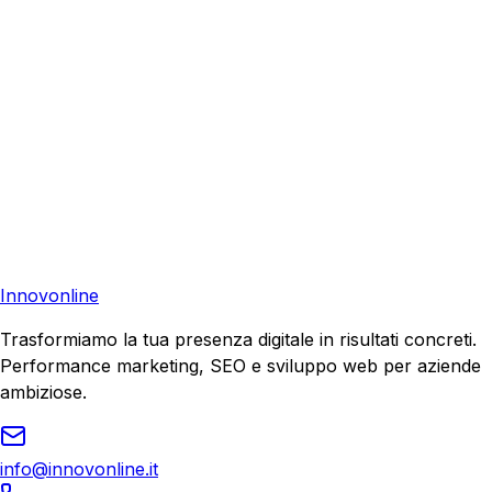
Consulenza Gratuita
Contattaci
Pronto a far crescere il tuo business?
Richiedi una consulenza gratuita e scopri il tuo potenziale
di crescita.
Richiedi Consulenza
Innovonline
Trasformiamo la tua presenza digitale in risultati concreti.
Performance marketing, SEO e sviluppo web per aziende
ambiziose.
info@innovonline.it