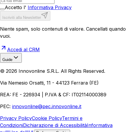
Accetto l'
Informativa Privacy
Iscriviti alla Newsletter
Niente spam, solo contenuti di valore. Cancellati quando
vuoi.
Accedi al CRM
Guide
Realizzazione Siti Web
Realizzazione Ecommerce
AI per
©
2026
Innovonline S.R.L. All Rights Reserved.
Aziende
Quanto Costa un Sito Web
Come Fare
Ecommerce
Marketing Digitale
Via Nemesio Orsatti, 11 - 44123 Ferrara (FE)
REA: FE - 226934 | P.IVA & CF: IT02114000389
PEC:
innovonline@pec.innovonline.it
Privacy Policy
Cookie Policy
Termini e
Condizioni
Dichiarazione di Accessibilità
Informativa