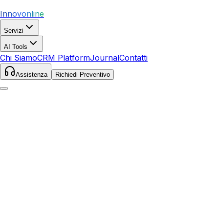
Innovonline
Servizi
AI Tools
Chi Siamo
CRM Platform
Journal
Contatti
Assistenza
Richiedi Preventivo
Home
Servizi
SEO
Finale Ligure
Finale Ligure
,
Liguria