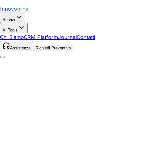
Innovonline
Servizi
AI Tools
Chi Siamo
CRM Platform
Journal
Contatti
Assistenza
Richiedi Preventivo
Home
Servizi
SEO
Fiumicino
Fiumicino
,
Lazio