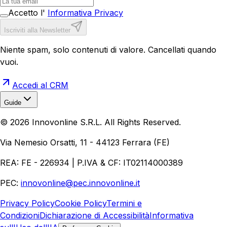
Accetto l'
Informativa Privacy
Iscriviti alla Newsletter
Niente spam, solo contenuti di valore. Cancellati quando
vuoi.
Accedi al CRM
Guide
Realizzazione Siti Web
Realizzazione Ecommerce
AI per
©
2026
Innovonline S.R.L. All Rights Reserved.
Aziende
Quanto Costa un Sito Web
Come Fare
Ecommerce
Marketing Digitale
Via Nemesio Orsatti, 11 - 44123 Ferrara (FE)
REA: FE - 226934 | P.IVA & CF: IT02114000389
PEC:
innovonline@pec.innovonline.it
Privacy Policy
Cookie Policy
Termini e
Condizioni
Dichiarazione di Accessibilità
Informativa