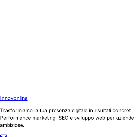
Richiedi una consulenza gratuita e scopri come possiamo
aiutare la tua azienda a raggiungere nuovi clienti.
Consulenza Gratuita
Contattaci
Pronto a far crescere il tuo business?
Richiedi una consulenza gratuita e scopri il tuo potenziale
di crescita.
Richiedi Consulenza
Innovonline
Trasformiamo la tua presenza digitale in risultati concreti.
Performance marketing, SEO e sviluppo web per aziende
ambiziose.