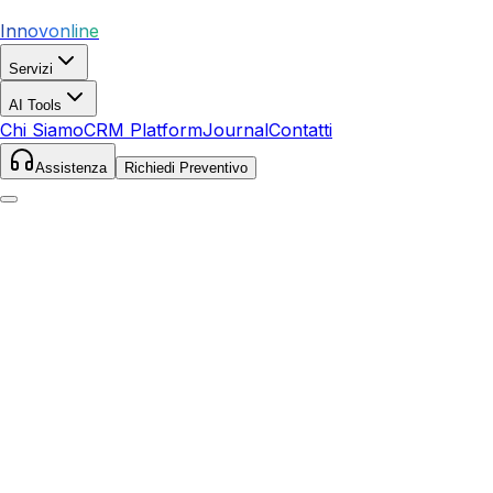
Innovonline
Servizi
AI Tools
Chi Siamo
CRM Platform
Journal
Contatti
Assistenza
Richiedi Preventivo
Home
Servizi
SEO
Foligno
Foligno
,
Umbria