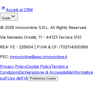
Accedi al CRM
Guide
Realizzazione Siti Web
Realizzazione Ecommerce
AI per
©
2026
Innovonline S.R.L. All Rights Reserved.
Aziende
Quanto Costa un Sito Web
Come Fare
Ecommerce
Marketing Digitale
Via Nemesio Orsatti, 11 - 44123 Ferrara (FE)
REA: FE - 226934 | P.IVA & CF: IT02114000389
PEC:
innovonline@pec.innovonline.it
Privacy Policy
Cookie Policy
Termini e
Condizioni
Dichiarazione di Accessibilità
Informativa
sull'Uso dell'IA
Preferenze Cookie