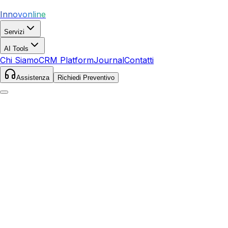
Innovonline
Servizi
AI Tools
Chi Siamo
CRM Platform
Journal
Contatti
Assistenza
Richiedi Preventivo
Home
Servizi
SEO
Follonica
Follonica
,
Toscana