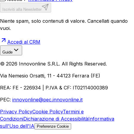
Iscriviti alla Newsletter
Niente spam, solo contenuti di valore. Cancellati quando
vuoi.
Accedi al CRM
Guide
Realizzazione Siti Web
Realizzazione Ecommerce
AI per
©
2026
Innovonline S.R.L. All Rights Reserved.
Aziende
Quanto Costa un Sito Web
Come Fare
Ecommerce
Marketing Digitale
Via Nemesio Orsatti, 11 - 44123 Ferrara (FE)
REA: FE - 226934 | P.IVA & CF: IT02114000389
PEC:
innovonline@pec.innovonline.it
Privacy Policy
Cookie Policy
Termini e
Condizioni
Dichiarazione di Accessibilità
Informativa
sull'Uso dell'IA
Preferenze Cookie