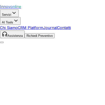
Innovonline
Servizi
AI Tools
Chi Siamo
CRM Platform
Journal
Contatti
Assistenza
Richiedi Preventivo
Home
Servizi
SEO
Fosdinovo
Fosdinovo
,
Toscana