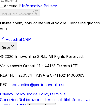
Accetto l'
Informativa Privacy
Iscriviti alla Newsletter
Niente spam, solo contenuti di valore. Cancellati quando
vuoi.
Accedi al CRM
Guide
Realizzazione Siti Web
Realizzazione Ecommerce
AI per
©
2026
Innovonline S.R.L. All Rights Reserved.
Aziende
Quanto Costa un Sito Web
Come Fare
Ecommerce
Marketing Digitale
Via Nemesio Orsatti, 11 - 44123 Ferrara (FE)
REA: FE - 226934 | P.IVA & CF: IT02114000389
PEC:
innovonline@pec.innovonline.it
Privacy Policy
Cookie Policy
Termini e
Condizioni
Dichiarazione di Accessibilità
Informativa