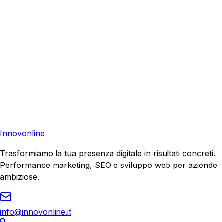
Consulenza Gratuita
Contattaci
Pronto a far crescere il tuo business?
Richiedi una consulenza gratuita e scopri il tuo potenziale
di crescita.
Richiedi Consulenza
Innovonline
Trasformiamo la tua presenza digitale in risultati concreti.
Performance marketing, SEO e sviluppo web per aziende
ambiziose.
info@innovonline.it