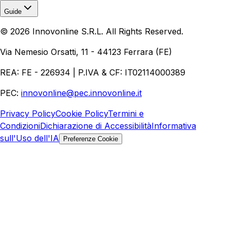
Guide
Realizzazione Siti Web
Realizzazione Ecommerce
AI per
©
2026
Innovonline S.R.L. All Rights Reserved.
Aziende
Quanto Costa un Sito Web
Come Fare
Ecommerce
Marketing Digitale
Via Nemesio Orsatti, 11 - 44123 Ferrara (FE)
REA: FE - 226934 | P.IVA & CF: IT02114000389
PEC:
innovonline@pec.innovonline.it
Privacy Policy
Cookie Policy
Termini e
Condizioni
Dichiarazione di Accessibilità
Informativa
sull'Uso dell'IA
Preferenze Cookie