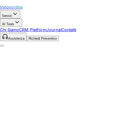
Innovonline
Servizi
AI Tools
Chi Siamo
CRM Platform
Journal
Contatti
Assistenza
Richiedi Preventivo
Home
Servizi
SEO
Gaeta
Gaeta
,
Lazio