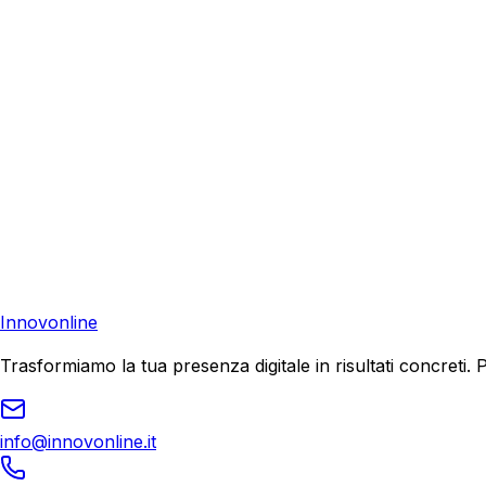
Richiedi una consulenza gratuita e scopri come possiamo aiu
Consulenza Gratuita
Contattaci
Pronto a far crescere il tuo business?
Richiedi una consulenza gratuita e scopri il tuo potenziale d
Richiedi Consulenza
Innovonline
Trasformiamo la tua presenza digitale in risultati concret
info@innovonline.it