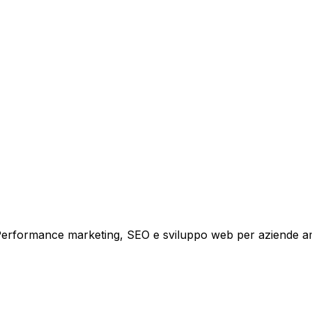
tare la tua azienda a raggiungere nuovi clienti.
i crescita.
i. Performance marketing, SEO e sviluppo web per aziende a