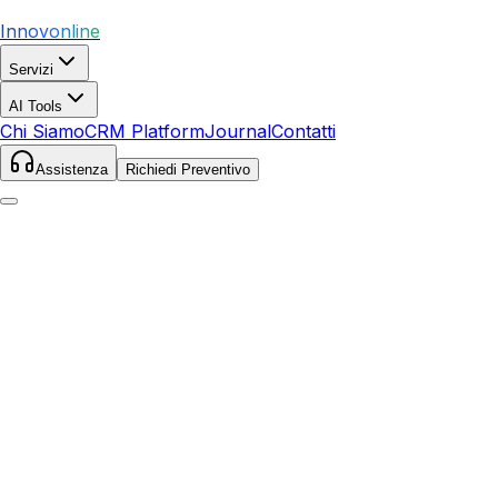
Innovonline
Servizi
AI Tools
Chi Siamo
CRM Platform
Journal
Contatti
Assistenza
Richiedi Preventivo
Home
Servizi
SEO
Gaiole in Chianti
Gaiole in Chianti
,
Toscana