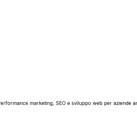
tare la tua azienda a raggiungere nuovi clienti.
i crescita.
i. Performance marketing, SEO e sviluppo web per aziende a