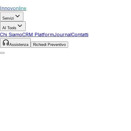
Innovonline
Servizi
AI Tools
Chi Siamo
CRM Platform
Journal
Contatti
Assistenza
Richiedi Preventivo
Home
Servizi
SEO
Galliate
Galliate
,
Piemonte