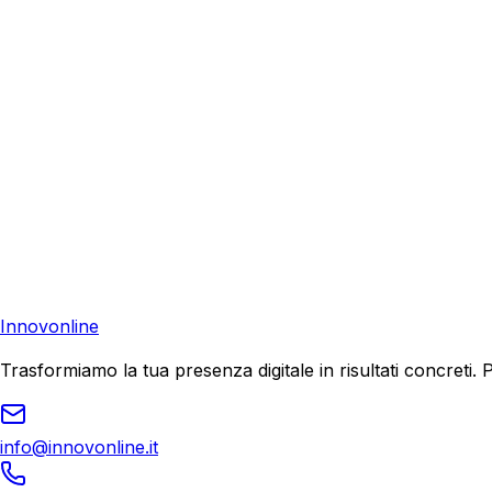
Richiedi una consulenza gratuita e scopri come possiamo aiu
Consulenza Gratuita
Contattaci
Pronto a far crescere il tuo business?
Richiedi una consulenza gratuita e scopri il tuo potenziale d
Richiedi Consulenza
Innovonline
Trasformiamo la tua presenza digitale in risultati concret
info@innovonline.it