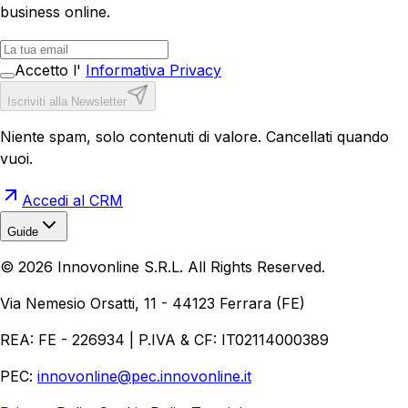
business online.
Accetto l'
Informativa Privacy
Iscriviti alla Newsletter
Niente spam, solo contenuti di valore. Cancellati quando
vuoi.
Accedi al CRM
Guide
Realizzazione Siti Web
Realizzazione Ecommerce
AI per
©
2026
Innovonline S.R.L. All Rights Reserved.
Aziende
Quanto Costa un Sito Web
Come Fare
Ecommerce
Marketing Digitale
Via Nemesio Orsatti, 11 - 44123 Ferrara (FE)
REA: FE - 226934 | P.IVA & CF: IT02114000389
PEC:
innovonline@pec.innovonline.it