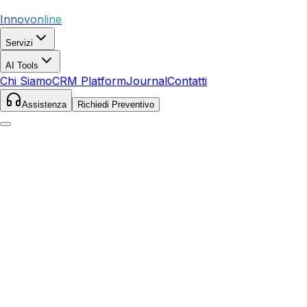
Innovonline
Servizi
AI Tools
Chi Siamo
CRM Platform
Journal
Contatti
Assistenza
Richiedi Preventivo
Home
Servizi
SEO
Gambassi Terme
Gambassi Terme
,
Toscana