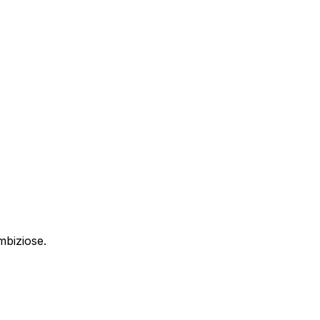
mbiziose.