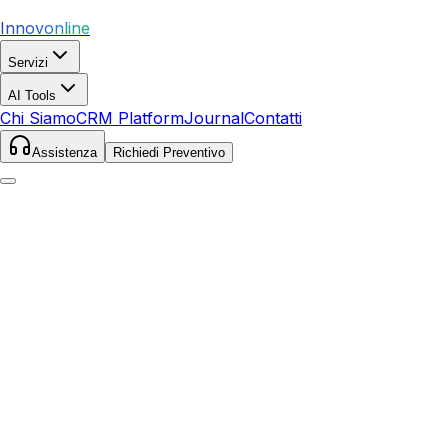
Innovonline
Servizi
AI Tools
Chi Siamo
CRM Platform
Journal
Contatti
Assistenza
Richiedi Preventivo
Home
Servizi
SEO
Giulianova
Giulianova
,
Abruzzo