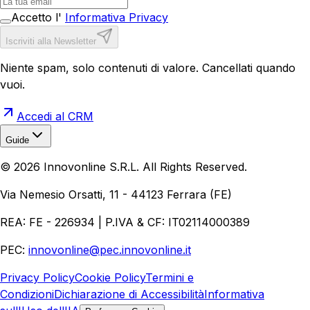
Accetto l'
Informativa Privacy
Iscriviti alla Newsletter
Niente spam, solo contenuti di valore. Cancellati quando
vuoi.
Accedi al CRM
Guide
Realizzazione Siti Web
Realizzazione Ecommerce
AI per
©
2026
Innovonline S.R.L. All Rights Reserved.
Aziende
Quanto Costa un Sito Web
Come Fare
Ecommerce
Marketing Digitale
Via Nemesio Orsatti, 11 - 44123 Ferrara (FE)
REA: FE - 226934 | P.IVA & CF: IT02114000389
PEC:
innovonline@pec.innovonline.it
Privacy Policy
Cookie Policy
Termini e
Condizioni
Dichiarazione di Accessibilità
Informativa