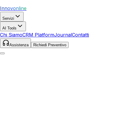
Innovonline
Servizi
AI Tools
Chi Siamo
CRM Platform
Journal
Contatti
Assistenza
Richiedi Preventivo
Home
Servizi
SEO
Giuncugnano
Giuncugnano
,
Toscana