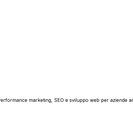
tare la tua azienda a raggiungere nuovi clienti.
i crescita.
i. Performance marketing, SEO e sviluppo web per aziende a