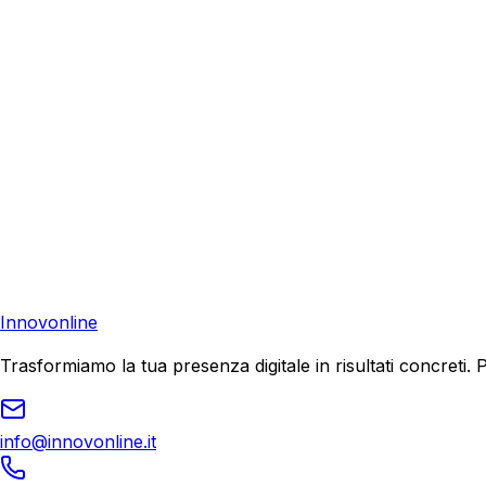
Richiedi una consulenza gratuita e scopri come possiamo aiu
Consulenza Gratuita
Contattaci
Pronto a far crescere il tuo business?
Richiedi una consulenza gratuita e scopri il tuo potenziale d
Richiedi Consulenza
Innovonline
Trasformiamo la tua presenza digitale in risultati concret
info@innovonline.it