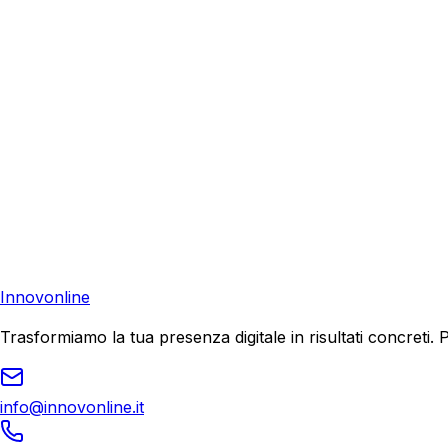
Richiedi una consulenza gratuita e scopri come possiamo aiu
Consulenza Gratuita
Contattaci
Pronto a far crescere il tuo business?
Richiedi una consulenza gratuita e scopri il tuo potenziale d
Richiedi Consulenza
Innovonline
Trasformiamo la tua presenza digitale in risultati concret
info@innovonline.it