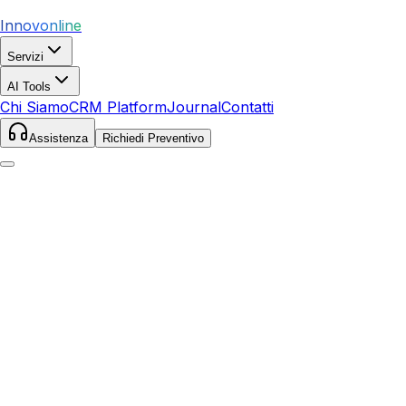
Innovonline
Servizi
AI Tools
Chi Siamo
CRM Platform
Journal
Contatti
Assistenza
Richiedi Preventivo
Home
Servizi
SEO
Grottammare
Grottammare
,
Marche