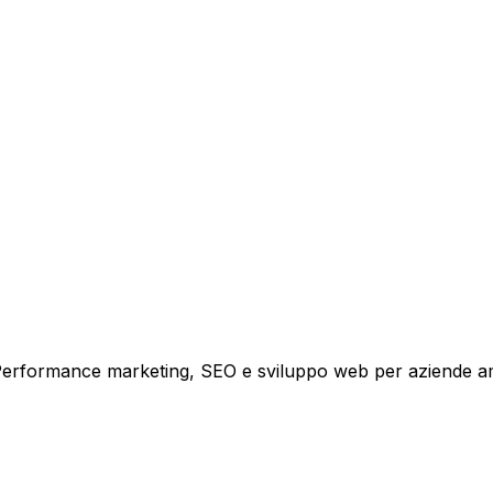
tare la tua azienda a raggiungere nuovi clienti.
i crescita.
i. Performance marketing, SEO e sviluppo web per aziende a