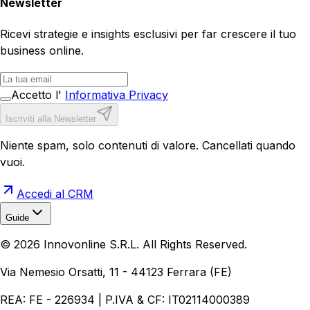
Newsletter
Ricevi strategie e insights esclusivi per far crescere il tuo
business online.
Accetto l'
Informativa Privacy
Iscriviti alla Newsletter
Niente spam, solo contenuti di valore. Cancellati quando
vuoi.
Accedi al CRM
Guide
Realizzazione Siti Web
Realizzazione Ecommerce
AI per
©
2026
Innovonline S.R.L. All Rights Reserved.
Aziende
Quanto Costa un Sito Web
Come Fare
Ecommerce
Marketing Digitale
Via Nemesio Orsatti, 11 - 44123 Ferrara (FE)
REA: FE - 226934 | P.IVA & CF: IT02114000389