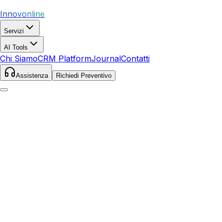
Innovonline
Servizi
AI Tools
Chi Siamo
CRM Platform
Journal
Contatti
Assistenza
Richiedi Preventivo
Home
Servizi
SEO
Isola di Capo Rizzuto
Isola di Capo Rizzuto
,
Calabria