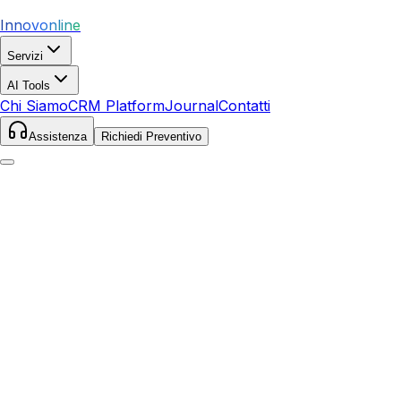
Innovonline
Servizi
AI Tools
Chi Siamo
CRM Platform
Journal
Contatti
Assistenza
Richiedi Preventivo
Home
Servizi
SEO
Langhirano
Langhirano
,
Emilia-Romagna