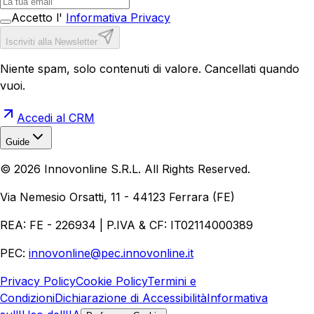
Accetto l'
Informativa Privacy
Iscriviti alla Newsletter
Niente spam, solo contenuti di valore. Cancellati quando
vuoi.
Accedi al CRM
Guide
Realizzazione Siti Web
Realizzazione Ecommerce
AI per
©
2026
Innovonline S.R.L. All Rights Reserved.
Aziende
Quanto Costa un Sito Web
Come Fare
Ecommerce
Marketing Digitale
Via Nemesio Orsatti, 11 - 44123 Ferrara (FE)
REA: FE - 226934 | P.IVA & CF: IT02114000389
PEC:
innovonline@pec.innovonline.it
Privacy Policy
Cookie Policy
Termini e
Condizioni
Dichiarazione di Accessibilità
Informativa