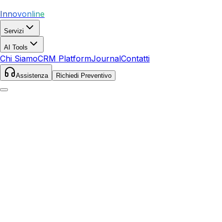
Innovonline
Servizi
AI Tools
Chi Siamo
CRM Platform
Journal
Contatti
Assistenza
Richiedi Preventivo
Home
Servizi
SEO
Lari
Lari
,
Toscana