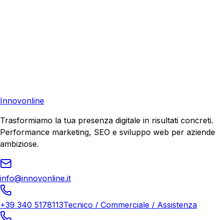
Pronto a far crescere il tuo business?
Richiedi una consulenza gratuita e scopri il tuo potenziale
di crescita.
Richiedi Consulenza
Innovonline
Trasformiamo la tua presenza digitale in risultati concreti.
Performance marketing, SEO e sviluppo web per aziende
ambiziose.
info@innovonline.it
+39 340 5178113
Tecnico / Commerciale / Assistenza