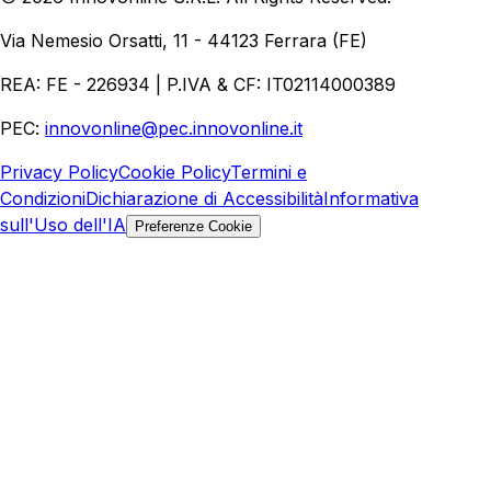
Aziende
Quanto Costa un Sito Web
Come Fare
Ecommerce
Marketing Digitale
Via Nemesio Orsatti, 11 - 44123 Ferrara (FE)
REA: FE - 226934 | P.IVA & CF: IT02114000389
PEC:
innovonline@pec.innovonline.it
Privacy Policy
Cookie Policy
Termini e
Condizioni
Dichiarazione di Accessibilità
Informativa
sull'Uso dell'IA
Preferenze Cookie