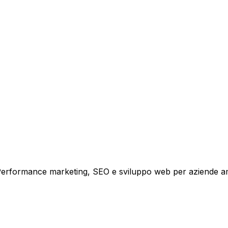
tare la tua azienda a raggiungere nuovi clienti.
i crescita.
i. Performance marketing, SEO e sviluppo web per aziende a