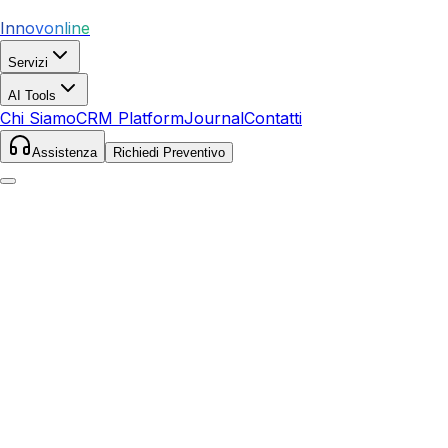
Innovonline
Servizi
AI Tools
Chi Siamo
CRM Platform
Journal
Contatti
Assistenza
Richiedi Preventivo
Home
Servizi
SEO
Larino
Larino
,
Molise