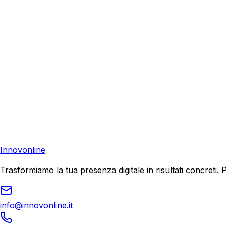
Richiedi una consulenza gratuita e scopri come possiamo aiu
Consulenza Gratuita
Contattaci
Pronto a far crescere il tuo business?
Richiedi una consulenza gratuita e scopri il tuo potenziale d
Richiedi Consulenza
Innovonline
Trasformiamo la tua presenza digitale in risultati concret
info@innovonline.it