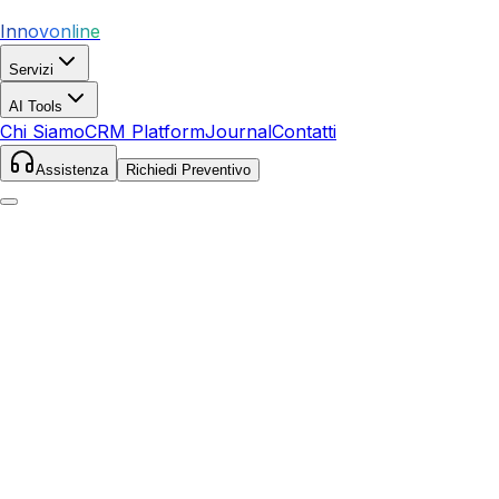
Innovonline
Servizi
AI Tools
Chi Siamo
CRM Platform
Journal
Contatti
Assistenza
Richiedi Preventivo
Home
Servizi
SEO
Laterina Pergine Valdarno
Laterina Pergine Valdarno
,
Toscana