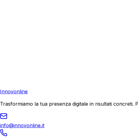
Richiedi una consulenza gratuita e scopri come possiamo aiu
Consulenza Gratuita
Contattaci
Pronto a far crescere il tuo business?
Richiedi una consulenza gratuita e scopri il tuo potenziale d
Richiedi Consulenza
Innovonline
Trasformiamo la tua presenza digitale in risultati concret
info@innovonline.it