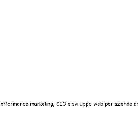
tare la tua azienda a raggiungere nuovi clienti.
i crescita.
i. Performance marketing, SEO e sviluppo web per aziende a