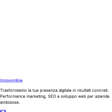
Richiedi una consulenza gratuita e scopri come possiamo
aiutare la tua azienda a raggiungere nuovi clienti.
Consulenza Gratuita
Contattaci
Pronto a far crescere il tuo business?
Richiedi una consulenza gratuita e scopri il tuo potenziale
di crescita.
Richiedi Consulenza
Innovonline
Trasformiamo la tua presenza digitale in risultati concreti.
Performance marketing, SEO e sviluppo web per aziende
ambiziose.