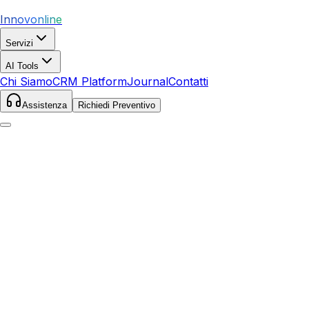
Innovonline
Servizi
AI Tools
Chi Siamo
CRM Platform
Journal
Contatti
Assistenza
Richiedi Preventivo
Home
Servizi
SEO
Laterza
Laterza
,
Puglia