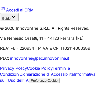
Accedi al CRM
Guide
Realizzazione Siti Web
Realizzazione Ecommerce
AI per
©
2026
Innovonline S.R.L. All Rights Reserved.
Aziende
Quanto Costa un Sito Web
Come Fare
Ecommerce
Marketing Digitale
Via Nemesio Orsatti, 11 - 44123 Ferrara (FE)
REA: FE - 226934 | P.IVA & CF: IT02114000389
PEC:
innovonline@pec.innovonline.it
Privacy Policy
Cookie Policy
Termini e
Condizioni
Dichiarazione di Accessibilità
Informativa
sull'Uso dell'IA
Preferenze Cookie